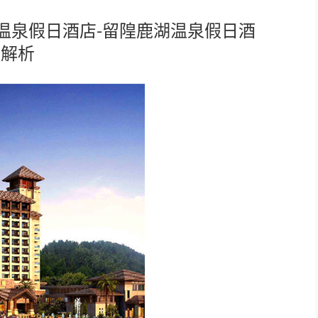
温泉假日酒店-留隍鹿湖温泉假日酒
轻松悦唱KT系列
列解析
专业扩声系列
专业音箱系列
智慧影片放映系统
wifi无线会议系列
AI全数字会议系统
数字化会议设备
同声传译系列
AI智慧无纸化会议系统