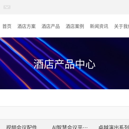
首页
酒店方案
酒店产品
酒店案例
新闻资讯
关于我
AI智慧视频会议系统
酒店宴会厅
AI智慧会议平板
酒店会议室
酒店产品中心
视频会议配件
酒店背景音乐
AI智慧会议平板itchub
其它
卓越演出系列
AI智慧沉浸式扩声系统
视频会议配件
AI智慧会议平板itchub
卓越演出系
AI智慧声光影系统