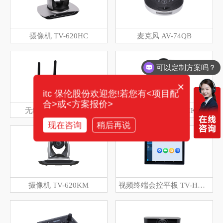
摄像机 TV-620HC
麦克风 AV-74QB
可以定制方案吗？
×
itc 保伦股份欢迎您!若您有<项目配
合>或<方案报价>
无线传屏器 AV-511E
摄像机 TV-6104HK
现在咨询
稍后再说
摄像机 TV-620KM
视频终端会控平板 TV-HK10