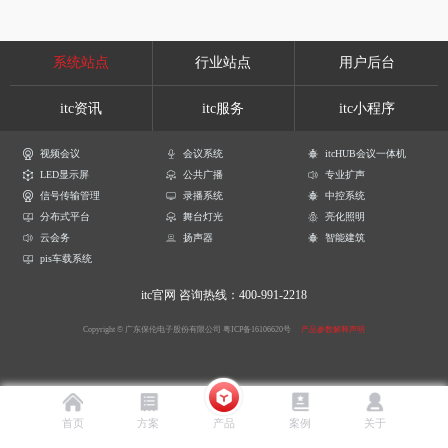
系统站点
行业站点
用户后台
itc资讯
itc服务
itc小程序
视频会议
会议系统
itcHUB会议一体机
LED显示屏
公共广播
专业扩声
信号传输管理
录播系统
中控系统
分布式平台
舞台灯光
亮化照明
云会务
扬声器
智能建筑
pis车载系统
itc官网
咨询热线：400-991-2218
Copyright © 广东保伦电子股份有限公司
粤ICP备16106620号
产品参数解释声明
首页
方案
产品
案例
关于