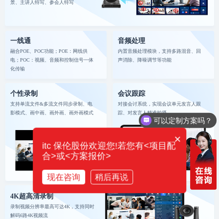
景、主讲人特写、参会人特写
一线通
音频处理
融合POE、POC功能；POE：网线供
内置音频处理模块，支持多路混音、回
电；POC：视频、音频和控制信号一体
声消除、降噪调节等功能
化传输
个性录制
会议跟踪
支持单流文件&多流文件同步录制、电
对接会讨系统，实现会议单元发言人跟
影模式、画中画、画外画、画外画模式
踪、对发言人精准拍摄
可以定制方案吗？
×
itc 保伦股份欢迎您!若您有<项目配
合>或<方案报价>
现在咨询
稍后再说
4K超高清录制
录制视频分辨率最高可达4K，支持同时
解码6路4K视频流