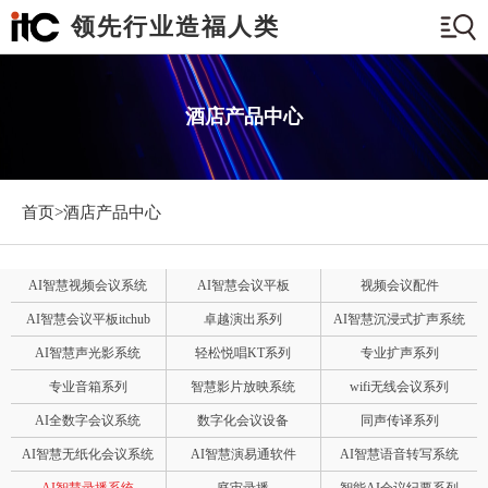
领先行业造福人类
酒店产品中心
首页>
酒店产品中心
AI智慧视频会议系统
AI智慧会议平板
视频会议配件
AI智慧会议平板itchub
卓越演出系列
AI智慧沉浸式扩声系统
AI智慧声光影系统
轻松悦唱KT系列
专业扩声系列
专业音箱系列
智慧影片放映系统
wifi无线会议系列
AI全数字会议系统
数字化会议设备
同声传译系列
AI智慧无纸化会议系统
AI智慧演易通软件
AI智慧语音转写系统