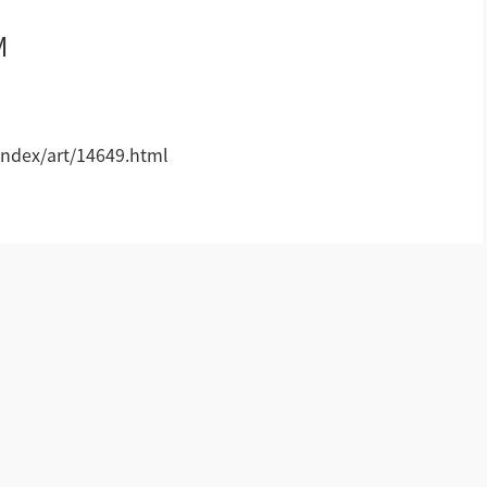
M
轻松悦唱KT系列
专业扩声系列
!
专业音箱系列
ndex/art/14649.html
智慧影片放映系统
wifi无线会议系列
AI全数字会议系统
数字化会议设备
同声传译系列
AI智慧无纸化会议系统