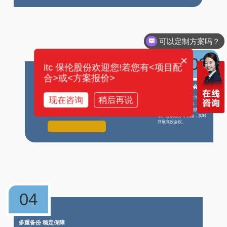
可以定制方案吗？
×
03
itc 保伦股份欢迎您!若您有<项目配
合>或<方案报价>
丰富应用 轻松会议
现在咨询
稍后再说
支持便捷的签到、发言、投
票、记时、消息通知、同声
传译、摄像跟踪、消防联
动、会议服务等功能，实时
开展高效会议。
04
多重备份 稳定保障