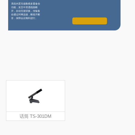
系统内置无缝数模多重备份
功能，发言中突遇线路断
开，自动无缝切换，传输备
份通过环网连接，断线不断
音，保障会议顺利进行。
话筒 TS-301DM