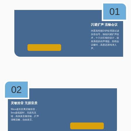
01
闪避扩声 流畅会议
内置高性能DSP处理器过滤
杂音信号，独创闪避扩声技
术，十六分区相控设计，提
高系统的传声增益，拒绝会
议啸叫，高度还原纯净人
声。
02
灵敏拾音 无损音质
50cm超长距离灵敏拾音，
5ms超低延时，无损无压
缩，高保真音频传输，扩声
清晰流畅，自由发言。