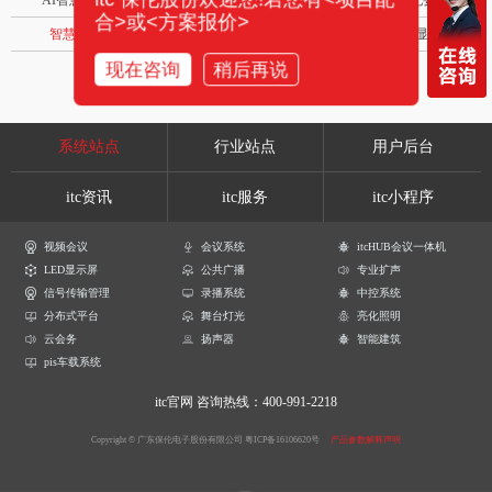
AI智慧录播系统
庭审录播
智能AI会议纪要系列
合>或<方案报价>
智慧党建系列
讯笛会议系列
小间距LED显示屏
现在咨询
稍后再说
系统站点
行业站点
用户后台
itc资讯
itc服务
itc小程序
视频会议
会议系统
itcHUB会议一体机
LED显示屏
公共广播
专业扩声
信号传输管理
录播系统
中控系统
分布式平台
舞台灯光
亮化照明
云会务
扬声器
智能建筑
pis车载系统
itc官网
咨询热线：400-991-2218
Copyright © 广东保伦电子股份有限公司
粤ICP备16106620号
产品参数解释声明