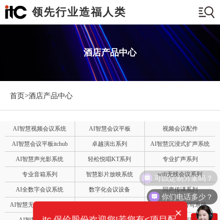
领先行业造福人类
酒店产品中心
首页>
酒店产品中心
AI智慧视频会议系统
AI智慧会议平板
视频会议配件
AI智慧会议平板itchub
卓越演出系列
AI智慧沉浸式扩声系统
AI智慧声光影系统
轻松悦唱KT系列
专业扩声系列
专业音箱系列
智慧影片放映系统
wifi无线会议系列
可以定制方案吗？
AI全数字会议系统
数字化会议设备
同声传译系列
你们电话多少？
AI智慧无纸化会议系统
AI智慧演易通软件
AI智慧语音转写系统
×
itc 保伦股份欢迎您!若您有<项目配