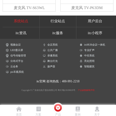
麦克风 TV-S63WL
麦克风 TV-P63DM
系统站点
行业站点
用户后台
itc资讯
itc服务
itc小程序
视频会议
会议系统
itcHUB会议一体机
LED显示屏
公共广播
专业扩声
信号传输管理
录播系统
中控系统
分布式平台
舞台灯光
亮化照明
云会务
扬声器
智能建筑
pis车载系统
itc官网
咨询热线：400-991-2218
Copyright © 广东保伦电子股份有限公司
粤ICP备16106620号
产品参数解释声明
首页
方案
产品
案例
关于