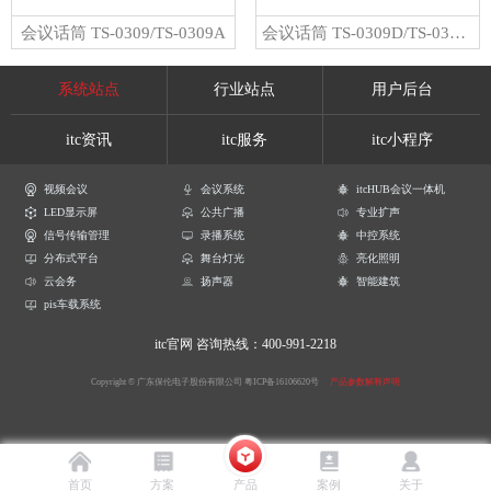
会议话筒 TS-0309/TS-0309A
会议话筒 TS-0309D/TS-0309DA
系统站点
行业站点
用户后台
itc资讯
itc服务
itc小程序
视频会议
会议系统
itcHUB会议一体机
LED显示屏
公共广播
专业扩声
信号传输管理
录播系统
中控系统
分布式平台
舞台灯光
亮化照明
云会务
扬声器
智能建筑
pis车载系统
itc官网
咨询热线：400-991-2218
Copyright © 广东保伦电子股份有限公司
粤ICP备16106620号
产品参数解释声明
首页
方案
产品
案例
关于