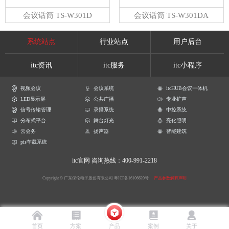
会议话筒 TS-W301D
会议话筒 TS-W301DA
系统站点
行业站点
用户后台
itc资讯
itc服务
itc小程序
视频会议
会议系统
itcHUB会议一体机
LED显示屏
公共广播
专业扩声
信号传输管理
录播系统
中控系统
分布式平台
舞台灯光
亮化照明
云会务
扬声器
智能建筑
pis车载系统
itc官网
咨询热线：400-991-2218
Copyright © 广东保伦电子股份有限公司
粤ICP备16106620号
产品参数解释声明
首页
方案
产品
案例
关于