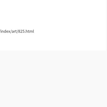
AI智慧演易通软件
AI智慧语音转写系统
!
AI智慧录播系统
ndex/art/825.html
庭审录播
智能AI会议纪要系列
智慧党建系列
讯笛会议系列
小间距LED显示屏