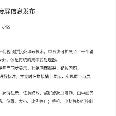
接屏信息发布
轻松悦唱KT系列
专业扩声系列
、小区
专业音箱系列
智慧影片放映系统
第三代视频拼接处理器技术，单系统可扩展至上千个输
号源，远超传统的集中式处理器。
wifi无线会议系列
拼接画面同步显示，杜绝画面撕裂、错位问题。
AI全数字会议系统
号源进行标注，并实时在拼接墙上显示，实现屏下与屏
数字化会议设备
理、跨屏显示、任意缩放、整屏或跨屏漫游、画中画等
同声传译系列
系、位置、大小、比例等）；手机、电脑等均可控制
AI智慧无纸化会议系统