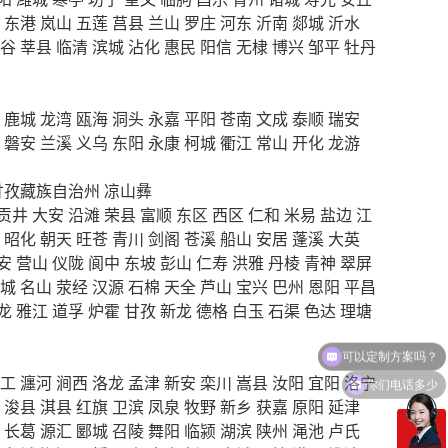
东港
岚山
五莲
莒县
兰山
罗庄
河东
沂南
郯城
沂水
谷
莘县
临清
滨城
沾化
惠民
阳信
无棣
博兴
邹平
牡丹
鹿城
龙湾
瓯海
洞头
永嘉
平阳
苍南
文成
泰顺
瑞安
磐安
兰溪
义乌
东阳
永康
柯城
衢江
常山
开化
龙游
甘孜藏族自治州
凉山彝
贡井
大安
沿滩
荣县
富顺
东区
西区
仁和
米易
盐边
江
昭化
朝天
旺苍
青川
剑阁
苍溪
船山
安居
蓬溪
大英
安
营山
仪陇
阆中
东坡
彭山
仁寿
洪雅
丹棱
青神
翠屏
城
名山
荥经
汉源
石棉
天全
芦山
宝兴
巴州
恩阳
平昌
龙
雅江
道孚
炉霍
甘孜
新龙
德格
白玉
石渠
色达
理塘
你们电话多少
工
瀍河
涧西
洛龙
孟津
新安
栾川
嵩县
汝阳
宜阳
洛宁
浚县
淇县
红旗
卫滨
凤泉
牧野
新乡
获嘉
原阳
延津
长葛
源汇
郾城
召陵
舞阳
临颍
湖滨
陕州
渑池
卢氏