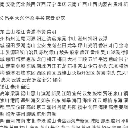
南
安徽
河北
陕西
江西
辽宁
重庆
云南
广西
山西
内蒙古
贵州
新
义
昌平
大兴
怀柔
平谷
密云
延庆
东
金山
松江
青浦
奉贤
崇明
州
梅州
汕尾
河源
阳江
清远
东莞
中山
潮州
揭阳
云浮
城
福田
罗湖
南山
宝安
龙岗
盐田
龙华
坪山
光明
香洲
斗门
金湾
丰
乳源瑶族自治县
赤坎
霞山
坡头
麻章
廉江
雷州
吴川
遂溪
徐
城
惠阳
博罗
惠东
龙门
梅江
梅县
大埔
丰顺
五华
平远
蕉岭
兴宁
山
连南
莞城
东城
南城
万江
石龙
石排
茶山
企石
桥头
东坑
横沥
梅
道滘
石岐
东区
西区
南区
五桂山
火炬开发区
黄圃
南头
东凤
惠来
云城
云安
罗定
新兴
郁南
镇江
泰州
宿迁
高淳
梁溪
锡山
惠山
滨湖
新吴
江阴
宜兴
云龙
鼓楼
贾汪
泉山
铜
崇川
港闸
通州
海安
如东
启东
如皋
海门
海州
连云
赣榆
东海
灌
都
宝应
仪征
高邮
京口
润州
丹徒
丹阳
扬中
句容
海陵
高港
姜堰
照
临沂
德州
聊城
滨州
菏泽
阴
商河
市南
市北
李沧
崂山
青岛西海岸新区
城阳
即墨
胶州
平
广饶
芝罘
福山
牟平
莱山
长岛
龙口
莱阳
莱州
蓬莱
招远
栖霞
海