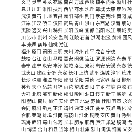
义马
灵宝
卧龙
宛城
南召
方城
西峡
镇平
内乡
淅川
社
息县
川汇
淮阳
扶沟
西华
商水
沈丘
郸城
太康
鹿邑
项
武汉
黄石
十堰
宜昌
襄阳
鄂州
荆门
孝感
荆州
黄冈
咸
江岸
江汉
硚口
汉阳
武昌
青山
洪山
东西湖
汉南
蔡甸
夷陵
远安
兴山
秭归
长阳
五峰
宜都
当阳
枝江
襄城
樊
川
沙市
荆州
公安
监利
江陵
石首
洪湖
松滋
黄州
团风
丰
来凤
鹤峰
仙桃
潜江
福州
厦门
莆田
三明
泉州
漳州
南平
龙岩
宁德
鼓楼
台江
仓山
马尾
晋安
闽侯
连江
罗源
闽清
永泰
平
泰宁
建宁
永安
丰泽
鲤城
洛江
泉港
惠安
安溪
永春
德
武夷山
建瓯
新罗
永定
长汀
上杭
武平
连城
漳平
蕉城
长沙
株洲
湘潭
衡阳
邵阳
岳阳
常德
张家界
益阳
郴州
芙蓉
天心
岳麓
开福
雨花
望城
浏阳
宁乡
荷塘
芦淞
石
大祥
北塔
邵东
新邵
邵阳
隆回
洞口
绥宁
新宁
城步
武
阳
赫山
南县
桃江
安化
沅江
北湖
苏仙
桂阳
宜章
永兴
会同
麻阳
新晃
芷江
靖州
通道
洪江
娄星
双峰
新化
冷
合肥
芜湖
蚌埠
淮南
马鞍山
淮北
铜陵
安庆
黄山
滁州
瑶海
庐阳
蜀山
包河
长丰
肥东
肥西
庐江
巢湖
镜湖
弋
山
博望
含山
和县
当涂
相山
杜集
烈山
濉溪
铜官
义安