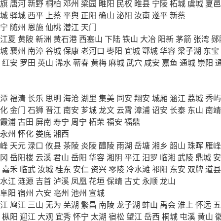
旗
唐河
新野
桐柏
邓州
梁园
睢阳
民权
睢县
宁陵
柘城
虞城
夏邑
城
驿城
西平
上蔡
平舆
正阳
确山
泌阳
汝南
遂平
新蔡
宁
随州
恩施
仙桃
潜江
天门
江夏
黄陂
新洲
黄石港
西塞山
下陆
铁山
大冶
阳新
茅箭
张湾
郧
城
襄州
南漳
谷城
保康
老河口
枣阳
宜城
鄂城
华容
梁子湖
东宝
红安
罗田
英山
浠水
蕲春
黄梅
麻城
武穴
咸安
嘉鱼
通城
崇阳
潭
福清
长乐
思明
海沧
湖里
集美
同安
翔安
城厢
涵江
荔城
秀屿
化
金门
石狮
晋江
南安
芗城
龙文
云霄
漳浦
诏安
长泰
东山
南靖
霞浦
古田
屏南
寿宁
周宁
柘荣
福安
福鼎
永州
怀化
娄底
湘西
峰
天元
渌口
攸县
茶陵
炎陵
醴陵
雨湖
岳塘
湘乡
韶山
珠晖
雁峰
冈
岳阳楼
云溪
君山
岳阳
华容
湘阴
平江
汨罗
临湘
武陵
鼎城
安
嘉禾
临武
汝城
桂东
安仁
资兴
零陵
冷水滩
祁阳
东安
双牌
道县
水江
涟源
吉首
泸溪
凤凰
花垣
保靖
古丈
永顺
龙山
阜阳
宿州
六安
亳州
池州
宣城
江
鸠江
三山
无为
芜湖
繁昌
南陵
龙子湖
蚌山
禹会
淮上
怀远
五
枞阳
迎江
大观
宜秀
怀宁
太湖
宿松
望江
岳西
桐城
屯溪
黄山