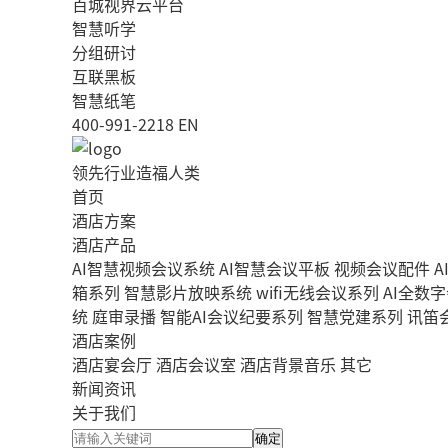
百城视界云平台
智慧听学
分组研讨
互联黑板
智慧纸笔
400-991-2218
EN
领先行业造福人类
首页
酒店方案
酒店产品
AI智慧视频会议系统
AI智慧会议平板
视频会议配件
A
箱系列
智慧影片放映系统
wifi无线会议系列
AI全数
统
庭审录播
智能AI会议纪要系列
智慧党建系列
讯笛
酒店案例
酒店宴会厅
酒店会议室
酒店背景音乐
其它
新闻资讯
关于我们
确定