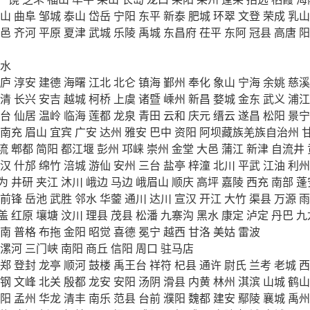
山
曲阜
邹城
泰山
岱岳
宁阳
东平
新泰
肥城
环翠
文登
荣成
乳山
邑
齐河
平原
夏津
武城
乐陵
禹城
东昌府
茌平
东阿
冠县
高唐
阳
水
庐
淳安
建德
海曙
江北
北仑
镇海
鄞州
奉化
象山
宁海
余姚
慈溪
清
长兴
安吉
越城
柯桥
上虞
诸暨
嵊州
新昌
婺城
金东
武义
浦江
台
仙居
温岭
临海
莲都
龙泉
青田
云和
庆元
缙云
遂昌
松阳
景宁
南充
眉山
宜宾
广安
达州
雅安
巴中
资阳
阿坝藏族羌族自治州
流
郫都
简阳
都江堰
彭州
邛崃
崇州
金堂
大邑
蒲江
新津
自流井
汉
什邡
绵竹
涪城
游仙
安州
三台
盐亭
梓潼
北川
平武
江油
利州
为
井研
夹江
沐川
峨边
马边
峨眉山
顺庆
高坪
嘉陵
西充
南部
蓬
前锋
岳池
武胜
邻水
华蓥
通川
达川
宣汉
开江
大竹
渠县
万源
雨
盖
红原
壤塘
汶川
理县
茂县
松潘
九寨沟
黑水
康定
泸定
丹巴
九
南
普格
布拖
金阳
昭觉
喜德
冕宁
越西
甘洛
美姑
雷波
漯河
三门峡
南阳
商丘
信阳
周口
驻马店
郑
登封
龙亭
顺河
鼓楼
禹王台
祥符
杞县
通许
尉氏
兰考
老城
西
钢
文峰
北关
殷都
龙安
安阳
汤阴
滑县
内黄
林州
淇滨
山城
鹤山
阳
孟州
华龙
清丰
南乐
范县
台前
濮阳
魏都
建安
鄢陵
襄城
禹州