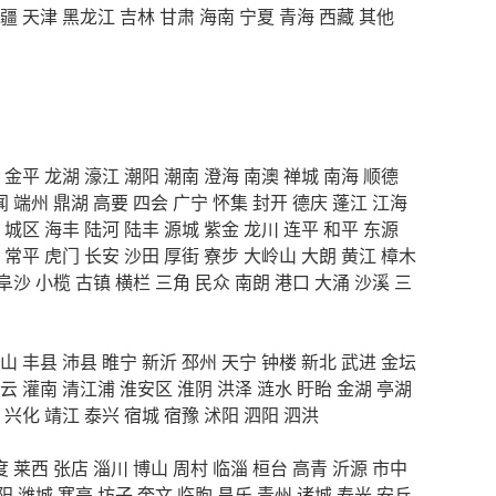
疆
天津
黑龙江
吉林
甘肃
海南
宁夏
青海
西藏
其他
金平
龙湖
濠江
潮阳
潮南
澄海
南澳
禅城
南海
顺德
闻
端州
鼎湖
高要
四会
广宁
怀集
封开
德庆
蓬江
江海
城区
海丰
陆河
陆丰
源城
紫金
龙川
连平
和平
东源
常平
虎门
长安
沙田
厚街
寮步
大岭山
大朗
黄江
樟木
阜沙
小榄
古镇
横栏
三角
民众
南朗
港口
大涌
沙溪
三
山
丰县
沛县
睢宁
新沂
邳州
天宁
钟楼
新北
武进
金坛
云
灌南
清江浦
淮安区
淮阴
洪泽
涟水
盱眙
金湖
亭湖
兴化
靖江
泰兴
宿城
宿豫
沭阳
泗阳
泗洪
度
莱西
张店
淄川
博山
周村
临淄
桓台
高青
沂源
市中
阳
潍城
寒亭
坊子
奎文
临朐
昌乐
青州
诸城
寿光
安丘