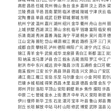
高密
昌邑
任城
兖州
微山
鱼台
金乡
嘉祥
汶上
泗水
梁
兰陵
费县
平邑
莒南
蒙阴
临沭
德城
陵城
宁津
庆云
临
定陶
曹县
单县
成武
巨野
郓城
鄄城
东明
杭州
宁波
温州
嘉兴
湖州
绍兴
金华
衢州
舟山
台州
丽
上城
拱墅
西湖
滨江
萧山
余杭
临平
钱塘
富阳
临安
桐
乐清
南湖
秀洲
嘉善
海盐
海宁
平湖
桐乡
吴兴
南浔
德
江山
定海
普陀
岱山
嵊泗
椒江
黄岩
路桥
玉环
三门
天
成都
自贡
攀枝花
泸州
德阳
绵阳
广元
遂宁
内江
乐山
锦江
青羊
金牛
武侯
成华
龙泉驿
青白江
新都
温江
双
阳
纳溪
龙马潭
泸县
合江
叙永
古蔺
旌阳
罗江
中江
广
射洪
市中
东兴
威远
资中
隆昌
沙湾
五通桥
金口河
犍
南溪
叙州
江安
长宁
高县
珙县
筠连
兴文
屏山
广安区
通江
南江
雁江
安岳
乐至
马尔康
金川
小金
阿坝
若尔
巴塘
乡城
稻城
得荣
西昌
木里
盐源
德昌
会理
会东
宁
郑州
开封
洛阳
平顶山
安阳
鹤壁
新乡
焦作
濮阳
许昌
中原
二七
管城
金水
上街
惠济
中牟
巩义
荥阳
新密
新
伊川
偃师
新华
卫东
石龙
湛河
宝丰
叶县
鲁山
郏县
舞
封丘
长垣
解放
中站
马村
山阳
修武
博爱
武陟
温县
沁