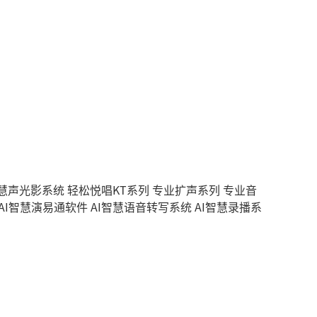
智慧声光影系统
轻松悦唱KT系列
专业扩声系列
专业音
AI智慧演易通软件
AI智慧语音转写系统
AI智慧录播系