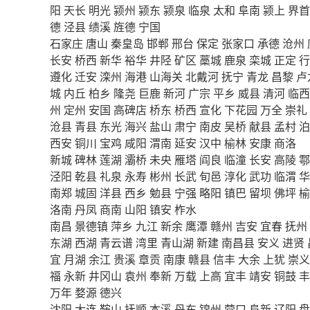
阳
天长
明光
颍州
颍东
颍泉
临泉
太和
阜南
颍上
界首
德
泾县
绩溪
旌德
宁国
石家庄
唐山
秦皇岛
邯郸
邢台
保定
张家口
承德
沧州
长安
桥西
新华
裕华
井陉
矿区
藁城
鹿泉
栾城
正定
行
遵化
迁安
滦州
海港
山海关
北戴河
抚宁
青龙
昌黎
卢
城
内丘
柏乡
隆尧
巨鹿
新河
广宗
平乡
威县
清河
临西
州
定州
安国
高碑店
桥东
桥西
宣化
下花园
万全
崇礼
沧县
青县
东光
海兴
盐山
肃宁
南皮
吴桥
献县
孟村
泊
西安
铜川
宝鸡
咸阳
渭南
延安
汉中
榆林
安康
商洛
新城
碑林
莲湖
灞桥
未央
雁塔
阎良
临潼
长安
高陵
鄠
泾阳
乾县
礼泉
永寿
彬州
长武
旬邑
淳化
武功
临渭
华
南郑
城固
洋县
西乡
勉县
宁强
略阳
镇巴
留坝
佛坪
榆
洛南
丹凤
商南
山阳
镇安
柞水
南昌
景德镇
萍乡
九江
新余
鹰潭
赣州
吉安
宜春
抚州
东湖
西湖
青云谱
湾里
青山湖
新建
南昌县
安义
进贤
宜
月湖
余江
贵溪
章贡
南康
赣县
信丰
大余
上犹
崇义
福
永新
井冈山
袁州
奉新
万载
上高
宜丰
靖安
铜鼓
丰
万年
婺源
德兴
沈阳
大连
鞍山
抚顺
本溪
丹东
锦州
营口
阜新
辽阳
盘