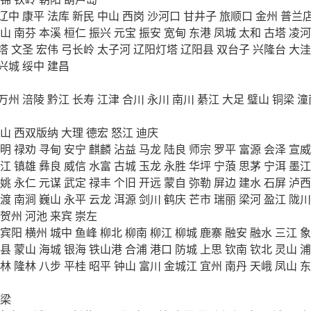
辽中
康平
法库
新民
中山
西岗
沙河口
甘井子
旅顺口
金州
普兰
山
南芬
本溪
桓仁
振兴
元宝
振安
宽甸
东港
凤城
太和
古塔
凌河
塔
文圣
宏伟
弓长岭
太子河
辽阳灯塔
辽阳县
双台子
兴隆台
大洼
兴城
绥中
建昌
万州
涪陵
黔江
长寿
江津
合川
永川
南川
綦江
大足
璧山
铜梁
潼
山
西双版纳
大理
德宏
怒江
迪庆
明
禄劝
寻甸
安宁
麒麟
沾益
马龙
陆良
师宗
罗平
富源
会泽
宣威
江
镇雄
彝良
威信
水富
古城
玉龙
永胜
华坪
宁蒗
思茅
宁洱
墨江
姚
永仁
元谋
武定
禄丰
个旧
开远
蒙自
弥勒
屏边
建水
石屏
泸西
渡
南涧
巍山
永平
云龙
洱源
剑川
鹤庆
芒市
瑞丽
梁河
盈江
陇川
贺州
河池
来宾
崇左
宾阳
横州
城中
鱼峰
柳北
柳南
柳江
柳城
鹿寨
融安
融水
三江
象
县
蒙山
海城
银海
铁山港
合浦
港口
防城
上思
钦南
钦北
灵山
浦
林
隆林
八步
平桂
昭平
钟山
富川
金城江
宜州
南丹
天峨
凤山
东
梁