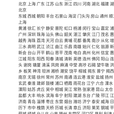
北京
上海
广东
江苏
山东
浙江
四川
河南
湖北
福建
湖
北京
东城
西城
朝阳
丰台
石景山
海淀
门头沟
房山
通州
顺
上海
黄浦
徐汇
长宁
静安
普陀
虹口
杨浦
闵行
宝山
嘉定
浦
广州
深圳
珠海
汕头
佛山
韶关
湛江
肇庆
江门
茂名
惠
越秀
海珠
荔湾
天河
白云
黄埔
花都
番禺
南沙
从化
增
三水
高明
武江
浈江
曲江
乐昌
南雄
始兴
仁化
翁源
新
新会
台山
开平
鹤山
恩平
茂南
电白
高州
化州
信宜
惠
江城
阳东
阳西
阳春
清城
清新
英德
连州
佛冈
阳山
连
头
谢岗
塘厦
清溪
凤岗
麻涌
中堂
高埗
石碣
望牛墩
洪
乡
板芙
神湾
坦洲
湘桥
潮安
饶平
榕城
揭东
普宁
揭西
南京
无锡
徐州
常州
苏州
南通
连云港
淮安
盐城
扬州
玄武
秦淮
建邺
鼓楼
浦口
栖霞
雨花台
江宁
六合
溧水
溧阳
姑苏
虎丘
吴中
相城
吴江
常熟
张家港
昆山
太仓
盐都
大丰
响水
滨海
阜宁
射阳
建湖
东台
广陵
邗江
江
济南
青岛
淄博
枣庄
东营
烟台
潍坊
济宁
泰安
威海
日
历下
市中
槐荫
天桥
历城
长清
章丘
济阳
莱芜
钢城
平
薛城
峄城
台儿庄
山亭
滕州
东营区
河口区
垦利
利津