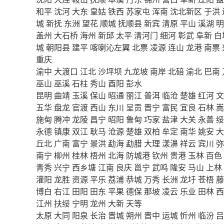
和平
沈河
大东
皇姑
铁西
苏家屯
浑南
沈北新区
于洪
城
新抚
东洲
望花
顺城
抚顺县
新宾
清原
平山
溪湖
明
盖州
大石桥
海州
新邱
太平
清河门
细河
彰武
阜新
白
城
朝阳县
建平
喀喇沁左翼
北票
凌源
连山
龙港
南票
重庆
渝中
大渡口
江北
沙坪坝
九龙坡
南岸
北碚
渝北
巴南
巫山
巫溪
石柱
秀山
酉阳
彭水
昆明
曲靖
玉溪
保山
昭通
丽江
普洱
临沧
楚雄
红河
文
五华
盘龙
官渡
西山
东川
呈贡
晋宁
富民
宜良
石林
嵩
施甸
腾冲
龙陵
昌宁
昭阳
鲁甸
巧家
盐津
大关
永善
绥
永德
镇康
双江
耿马
沧源
楚雄
双柏
牟定
南华
姚安
大
丘北
广南
富宁
景洪
勐海
勐腊
大理
漾濞
祥云
宾川
弥
南宁
柳州
桂林
梧州
北海
防城港
钦州
贵港
玉林
百色
青秀
兴宁
西乡塘
江南
良庆
邕宁
武鸣
隆安
马山
上林
灌阳
龙胜
资源
平乐
荔浦
恭城
万秀
长洲
龙圩
苍梧
藤
博白
右江
田阳
田东
平果
德保
那坡
凌云
乐业
田林
西
江州
扶绥
宁明
龙州
大新
天等
太原
大同
阳泉
长治
晋城
朔州
晋中
运城
忻州
临汾
吕