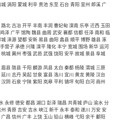
谯城
涡阳
蒙城
利辛
贵池
东至
石台
青阳
宣州
郎溪
广
路北
古冶
开平
丰南
丰润
曹妃甸
滦南
乐亭
迁西
玉田
鸡泽
广平
馆陶
魏县
曲周
武安
襄都
信都
任泽
南和
临
容城
涞源
望都
安新
易县
曲阳
蠡县
顺平
博野
雄县
涿
手营子
承德
兴隆
滦平
隆化
丰宁
宽城
围场
新华
运河
桃城
冀州
枣强
武邑
武强
饶阳
安平
故城
景县
阜城
眉县
陇县
千阳
麟游
凤县
太白
秦都
杨陵
渭城
三原
延川
志丹
吴起
甘泉
富县
洛川
宜川
黄龙
黄陵
汉台
汉阴
石泉
宁陕
紫阳
岚皋
平利
镇坪
旬阳
白河
商州
水
永修
德安
都昌
湖口
彭泽
瑞昌
共青城
庐山
渝水
分
吉州
青原
吉安
吉水
峡江
新干
永丰
泰和
遂川
万安
安
广昌
信州
广丰
上饶
玉山
铅山
横峰
弋阳
余干
鄱阳