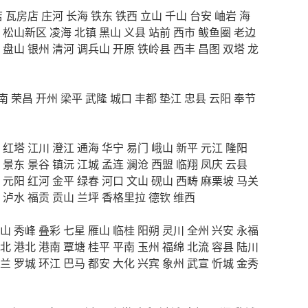
店
瓦房店
庄河
长海
铁东
铁西
立山
千山
台安
岫岩
海
松山新区
凌海
北镇
黑山
义县
站前
西市
鲅鱼圈
老边
盘山
银州
清河
调兵山
开原
铁岭县
西丰
昌图
双塔
龙
南
荣昌
开州
梁平
武隆
城口
丰都
垫江
忠县
云阳
奉节
红塔
江川
澄江
通海
华宁
易门
峨山
新平
元江
隆阳
景东
景谷
镇沅
江城
孟连
澜沧
西盟
临翔
凤庆
云县
元阳
红河
金平
绿春
河口
文山
砚山
西畴
麻栗坡
马关
泸水
福贡
贡山
兰坪
香格里拉
德钦
维西
山
秀峰
叠彩
七星
雁山
临桂
阳朔
灵川
全州
兴安
永福
北
港北
港南
覃塘
桂平
平南
玉州
福绵
北流
容县
陆川
兰
罗城
环江
巴马
都安
大化
兴宾
象州
武宣
忻城
金秀