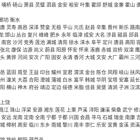
埇桥
砀山
萧县
灵璧
泗县
金安
裕安
叶集
霍邱
舒城
金寨
霍山
廊坊
衡水
唐
灵寿
高邑
深泽
赞皇
无极
平山
元氏
赵县
辛集
晋州
新乐
路南
龙
邯山
丛台
复兴
峰峰
肥乡
永年
临漳
成安
大名
涉县
磁县
邱县
南宫
沙河
竞秀
莲池
满城
清苑
徐水
涞水
阜平
定兴
唐县
高阳
张北
康保
沽源
尚义
蔚县
阳原
怀安
怀来
涿鹿
赤城
双桥
双滦
鹰
头
黄骅
河间
安次
广阳
固安
永清
香河
大城
文安
大厂
霸州
三河
邑
蓝田
周至
王益
印台
耀州
宜君
渭滨
金台
陈仓
凤翔
岐山
扶风
州
潼关
大荔
合阳
澄城
蒲城
白水
富平
韩城
华阴
宝塔
安塞
延长
阳
横山
神木
府谷
靖边
定边
绥德
米脂
佳县
吴堡
清涧
子洲
汉滨
上饶
昌江
珠山
浮梁
安源
湘东
莲花
上栗
芦溪
浔阳
濂溪
柴桑
武宁
修
安远
龙南
定南
全南
宁都
于都
兴国
会昌
寻乌
石城
瑞金
南康
城
樟树
高安
临川
东乡
南城
黎川
南丰
崇仁
乐安
宜黄
金溪
资溪
锦
铁岭
朝阳
葫芦岛