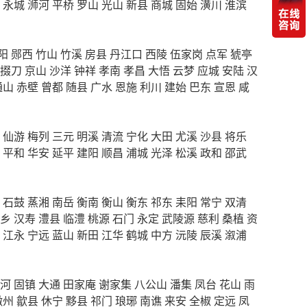
永城
浉河
平桥
罗山
光山
新县
商城
固始
潢川
淮滨
阳
郧西
竹山
竹溪
房县
丹江口
西陵
伍家岗
点军
猇亭
掇刀
京山
沙洋
钟祥
孝南
孝昌
大悟
云梦
应城
安陆
汉
通山
赤壁
曾都
随县
广水
恩施
利川
建始
巴东
宣恩
咸
仙游
梅列
三元
明溪
清流
宁化
大田
尤溪
沙县
将乐
平和
华安
延平
建阳
顺昌
浦城
光泽
松溪
政和
邵武
石鼓
蒸湘
南岳
衡南
衡山
衡东
祁东
耒阳
常宁
双清
乡
汉寿
澧县
临澧
桃源
石门
永定
武陵源
慈利
桑植
资
江永
宁远
蓝山
新田
江华
鹤城
中方
沅陵
辰溪
溆浦
河
固镇
大通
田家庵
谢家集
八公山
潘集
凤台
花山
雨
徽州
歙县
休宁
黟县
祁门
琅琊
南谯
来安
全椒
定远
凤