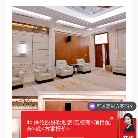
可以定制方案吗？
×
itc 保伦股份欢迎您!若您有<项目配
合>或<方案报价>