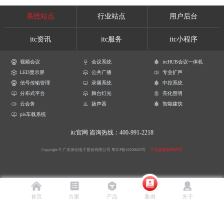
系统站点
行业站点
用户后台
itc资讯
itc服务
itc小程序
视频会议
会议系统
itcHUB会议一体机
LED显示屏
公共广播
专业扩声
信号传输管理
录播系统
中控系统
分布式平台
舞台灯光
亮化照明
云会务
扬声器
智能建筑
pis车载系统
itc官网
咨询热线：400-991-2218
Copyright © 广东保伦电子股份有限公司
粤ICP备16106620号
产品参数解释声明
首页
方案
产品
案例
关于