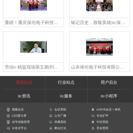
重磅！重庆保伦电子科技有限公司正式投入运营→
铭记历史，致敬英雄|itc保伦股份组织上千名员工同看阅兵式，共叙爱国情！
劳动π·精益现场第五期|刘小勇：扎根生产十二载，怀揣匠心争一流→
山东保伦电子科技有限公司正式揭牌运营！中国演艺设备技术协会山东省办事处主任专家周兆驹亲临祝贺！
系统站点
行业站点
用户后台
itc资讯
itc服务
itc小程序
视频会议
会议系统
itcHUB会议一体机
LED显示屏
公共广播
专业扩声
信号传输管理
录播系统
中控系统
分布式平台
舞台灯光
亮化照明