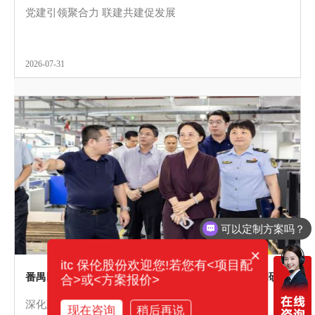
党建引领聚合力 联建共建促发展
2026-07-31
可以定制方案吗？
你们电话多少？
×
itc 保伦股份欢迎您!若您有<项目配
番禺区市场监督管理局联合广检集团赴itc保伦股份调研考察，共促音视频产业高质量发展
合>或<方案报价>
深化政企协同联动，扎实推进“质量强区”战略落地
现在咨询
稍后再说