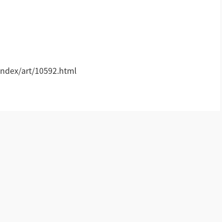
AI智慧声光影系统
轻松悦唱KT系列
专业扩声系列
!
ndex/art/10592.html
专业音箱系列
智慧影片放映系统
wifi无线会议系列
AI全数字会议系统
数字化会议设备
同声传译系列
AI智慧无纸化会议系统