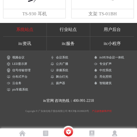
TS-930 耳机
支架 TS-01BH
系统站点
行业站点
用户后台
itc资讯
itc服务
itc小程序
视频会议
会议系统
itcHUB会议一体机
LED显示屏
公共广播
专业扩声
信号传输管理
录播系统
中控系统
分布式平台
舞台灯光
亮化照明
云会务
扬声器
智能建筑
pis车载系统
itc官网
咨询热线：400-991-2218
Copyright © 广东保伦电子股份有限公司
粤ICP备16106620号
产品参数解释声明