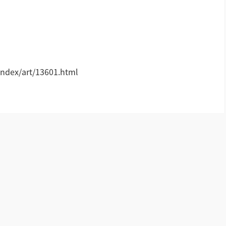
轻松悦唱KT系列
专业扩声系列
!
专业音箱系列
ndex/art/13601.html
智慧影片放映系统
wifi无线会议系列
AI全数字会议系统
数字化会议设备
同声传译系列
AI智慧无纸化会议系统