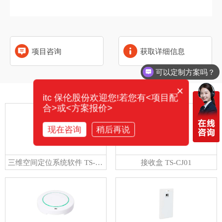
项目咨询
获取详细信息
可以定制方案吗？
×
相关产品
itc 保伦股份欢迎您!若您有<项目配
合>或<方案报价>
现在咨询
稍后再说
三维空间定位系统软件 TS-CJ00R软件 V3.074
接收盒 TS-CJ01