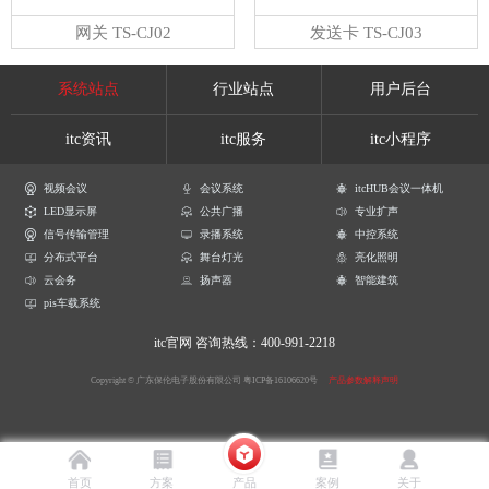
网关 TS-CJ02
发送卡 TS-CJ03
系统站点
行业站点
用户后台
itc资讯
itc服务
itc小程序
视频会议
会议系统
itcHUB会议一体机
LED显示屏
公共广播
专业扩声
信号传输管理
录播系统
中控系统
分布式平台
舞台灯光
亮化照明
云会务
扬声器
智能建筑
pis车载系统
itc官网
咨询热线：400-991-2218
Copyright © 广东保伦电子股份有限公司
粤ICP备16106620号
产品参数解释声明
首页
方案
产品
案例
关于