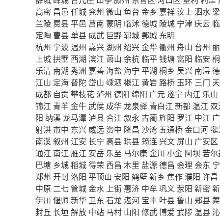
高密
昌邑
任城
兖州
微山
鱼台
金乡
嘉祥
汶上
泗水
梁
兰陵
费县
平邑
莒南
蒙阴
临沭
德城
陵城
宁津
庆云
临
定陶
曹县
单县
成武
巨野
郓城
鄄城
东明
杭州
宁波
温州
嘉兴
湖州
绍兴
金华
衢州
舟山
台州
丽
上城
拱墅
西湖
滨江
萧山
余杭
临平
钱塘
富阳
临安
桐
乐清
南湖
秀洲
嘉善
海盐
海宁
平湖
桐乡
吴兴
南浔
德
江山
定海
普陀
岱山
嵊泗
椒江
黄岩
路桥
玉环
三门
天
成都
自贡
攀枝花
泸州
德阳
绵阳
广元
遂宁
内江
乐山
锦江
青羊
金牛
武侯
成华
龙泉驿
青白江
新都
温江
双
阳
纳溪
龙马潭
泸县
合江
叙永
古蔺
旌阳
罗江
中江
广
射洪
市中
东兴
威远
资中
隆昌
沙湾
五通桥
金口河
犍
南溪
叙州
江安
长宁
高县
珙县
筠连
兴文
屏山
广安区
通江
南江
雁江
安岳
乐至
马尔康
金川
小金
阿坝
若尔
巴塘
乡城
稻城
得荣
西昌
木里
盐源
德昌
会理
会东
宁
郑州
开封
洛阳
平顶山
安阳
鹤壁
新乡
焦作
濮阳
许昌
中原
二七
管城
金水
上街
惠济
中牟
巩义
荥阳
新密
新
伊川
偃师
新华
卫东
石龙
湛河
宝丰
叶县
鲁山
郏县
舞
封丘
长垣
解放
中站
马村
山阳
修武
博爱
武陟
温县
沁