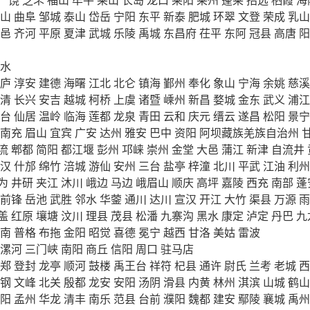
山
曲阜
邹城
泰山
岱岳
宁阳
东平
新泰
肥城
环翠
文登
荣成
乳山
邑
齐河
平原
夏津
武城
乐陵
禹城
东昌府
茌平
东阿
冠县
高唐
阳
水
庐
淳安
建德
海曙
江北
北仑
镇海
鄞州
奉化
象山
宁海
余姚
慈溪
清
长兴
安吉
越城
柯桥
上虞
诸暨
嵊州
新昌
婺城
金东
武义
浦江
台
仙居
温岭
临海
莲都
龙泉
青田
云和
庆元
缙云
遂昌
松阳
景宁
南充
眉山
宜宾
广安
达州
雅安
巴中
资阳
阿坝藏族羌族自治州
流
郫都
简阳
都江堰
彭州
邛崃
崇州
金堂
大邑
蒲江
新津
自流井
汉
什邡
绵竹
涪城
游仙
安州
三台
盐亭
梓潼
北川
平武
江油
利州
为
井研
夹江
沐川
峨边
马边
峨眉山
顺庆
高坪
嘉陵
西充
南部
蓬
前锋
岳池
武胜
邻水
华蓥
通川
达川
宣汉
开江
大竹
渠县
万源
雨
盖
红原
壤塘
汶川
理县
茂县
松潘
九寨沟
黑水
康定
泸定
丹巴
九
南
普格
布拖
金阳
昭觉
喜德
冕宁
越西
甘洛
美姑
雷波
漯河
三门峡
南阳
商丘
信阳
周口
驻马店
郑
登封
龙亭
顺河
鼓楼
禹王台
祥符
杞县
通许
尉氏
兰考
老城
西
钢
文峰
北关
殷都
龙安
安阳
汤阴
滑县
内黄
林州
淇滨
山城
鹤山
阳
孟州
华龙
清丰
南乐
范县
台前
濮阳
魏都
建安
鄢陵
襄城
禹州