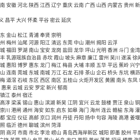
南
安徽
河北
陕西
江西
辽宁
重庆
云南
广西
山西
内蒙古
贵州
新
义
昌平
大兴
怀柔
平谷
密云
延庆
东
金山
松江
青浦
奉贤
崇明
州
梅州
汕尾
河源
阳江
清远
东莞
中山
潮州
揭阳
云浮
城
福田
罗湖
南山
宝安
龙岗
盐田
龙华
坪山
光明
香洲
斗门
金湾
丰
乳源瑶族自治县
赤坎
霞山
坡头
麻章
廉江
雷州
吴川
遂溪
徐
城
惠阳
博罗
惠东
龙门
梅江
梅县
大埔
丰顺
五华
平远
蕉岭
兴宁
山
连南
莞城
东城
南城
万江
石龙
石排
茶山
企石
桥头
东坑
横沥
梅
道滘
石岐
东区
西区
南区
五桂山
火炬开发区
黄圃
南头
东凤
惠来
云城
云安
罗定
新兴
郁南
镇江
泰州
宿迁
高淳
梁溪
锡山
惠山
滨湖
新吴
江阴
宜兴
云龙
鼓楼
贾汪
泉山
铜
崇川
港闸
通州
海安
如东
启东
如皋
海门
海州
连云
赣榆
东海
灌
都
宝应
仪征
高邮
京口
润州
丹徒
丹阳
扬中
句容
海陵
高港
姜堰
照
临沂
德州
聊城
滨州
菏泽
阴
商河
市南
市北
李沧
崂山
青岛西海岸新区
城阳
即墨
胶州
平
广饶
芝罘
福山
牟平
莱山
长岛
龙口
莱阳
莱州
蓬莱
招远
栖霞
海