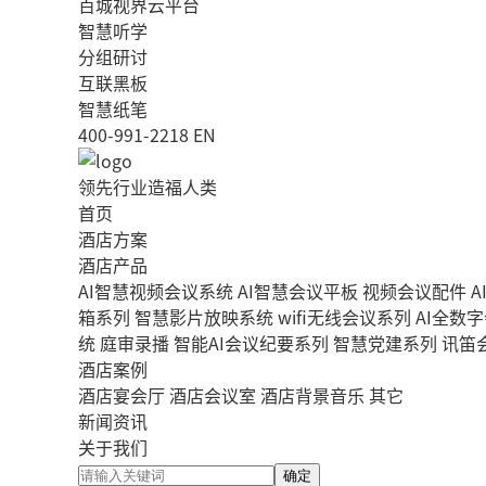
百城视界云平台
智慧听学
分组研讨
互联黑板
智慧纸笔
400-991-2218
EN
领先行业造福人类
首页
酒店方案
酒店产品
AI智慧视频会议系统
AI智慧会议平板
视频会议配件
A
箱系列
智慧影片放映系统
wifi无线会议系列
AI全数
统
庭审录播
智能AI会议纪要系列
智慧党建系列
讯笛
酒店案例
酒店宴会厅
酒店会议室
酒店背景音乐
其它
新闻资讯
关于我们
确定