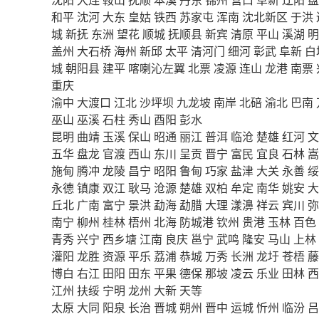
和平
沈河
大东
皇姑
铁西
苏家屯
浑南
沈北新区
于洪
城
新抚
东洲
望花
顺城
抚顺县
新宾
清原
平山
溪湖
明
盖州
大石桥
海州
新邱
太平
清河门
细河
彰武
阜新
白
城
朝阳县
建平
喀喇沁左翼
北票
凌源
连山
龙港
南票
重庆
渝中
大渡口
江北
沙坪坝
九龙坡
南岸
北碚
渝北
巴南
巫山
巫溪
石柱
秀山
酉阳
彭水
昆明
曲靖
玉溪
保山
昭通
丽江
普洱
临沧
楚雄
红河
文
五华
盘龙
官渡
西山
东川
呈贡
晋宁
富民
宜良
石林
嵩
施甸
腾冲
龙陵
昌宁
昭阳
鲁甸
巧家
盐津
大关
永善
绥
永德
镇康
双江
耿马
沧源
楚雄
双柏
牟定
南华
姚安
大
丘北
广南
富宁
景洪
勐海
勐腊
大理
漾濞
祥云
宾川
弥
南宁
柳州
桂林
梧州
北海
防城港
钦州
贵港
玉林
百色
青秀
兴宁
西乡塘
江南
良庆
邕宁
武鸣
隆安
马山
上林
灌阳
龙胜
资源
平乐
荔浦
恭城
万秀
长洲
龙圩
苍梧
藤
博白
右江
田阳
田东
平果
德保
那坡
凌云
乐业
田林
西
江州
扶绥
宁明
龙州
大新
天等
太原
大同
阳泉
长治
晋城
朔州
晋中
运城
忻州
临汾
吕