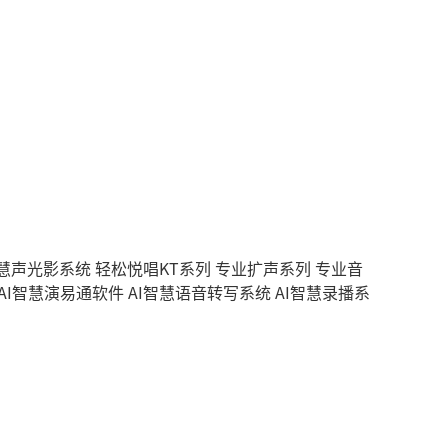
智慧声光影系统
轻松悦唱KT系列
专业扩声系列
专业音
AI智慧演易通软件
AI智慧语音转写系统
AI智慧录播系