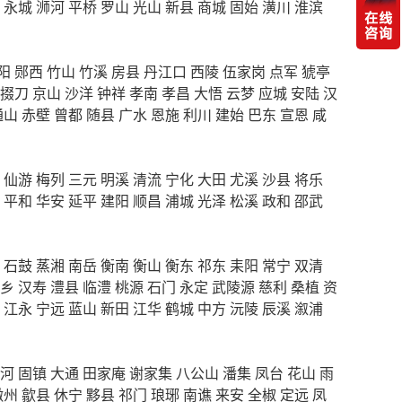
永城
浉河
平桥
罗山
光山
新县
商城
固始
潢川
淮滨
阳
郧西
竹山
竹溪
房县
丹江口
西陵
伍家岗
点军
猇亭
掇刀
京山
沙洋
钟祥
孝南
孝昌
大悟
云梦
应城
安陆
汉
通山
赤壁
曾都
随县
广水
恩施
利川
建始
巴东
宣恩
咸
仙游
梅列
三元
明溪
清流
宁化
大田
尤溪
沙县
将乐
平和
华安
延平
建阳
顺昌
浦城
光泽
松溪
政和
邵武
石鼓
蒸湘
南岳
衡南
衡山
衡东
祁东
耒阳
常宁
双清
乡
汉寿
澧县
临澧
桃源
石门
永定
武陵源
慈利
桑植
资
江永
宁远
蓝山
新田
江华
鹤城
中方
沅陵
辰溪
溆浦
河
固镇
大通
田家庵
谢家集
八公山
潘集
凤台
花山
雨
徽州
歙县
休宁
黟县
祁门
琅琊
南谯
来安
全椒
定远
凤