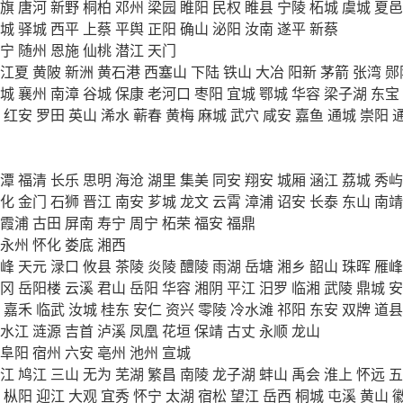
旗
唐河
新野
桐柏
邓州
梁园
睢阳
民权
睢县
宁陵
柘城
虞城
夏邑
城
驿城
西平
上蔡
平舆
正阳
确山
泌阳
汝南
遂平
新蔡
宁
随州
恩施
仙桃
潜江
天门
江夏
黄陂
新洲
黄石港
西塞山
下陆
铁山
大冶
阳新
茅箭
张湾
郧
城
襄州
南漳
谷城
保康
老河口
枣阳
宜城
鄂城
华容
梁子湖
东宝
红安
罗田
英山
浠水
蕲春
黄梅
麻城
武穴
咸安
嘉鱼
通城
崇阳
潭
福清
长乐
思明
海沧
湖里
集美
同安
翔安
城厢
涵江
荔城
秀屿
化
金门
石狮
晋江
南安
芗城
龙文
云霄
漳浦
诏安
长泰
东山
南靖
霞浦
古田
屏南
寿宁
周宁
柘荣
福安
福鼎
永州
怀化
娄底
湘西
峰
天元
渌口
攸县
茶陵
炎陵
醴陵
雨湖
岳塘
湘乡
韶山
珠晖
雁峰
冈
岳阳楼
云溪
君山
岳阳
华容
湘阴
平江
汨罗
临湘
武陵
鼎城
安
嘉禾
临武
汝城
桂东
安仁
资兴
零陵
冷水滩
祁阳
东安
双牌
道县
水江
涟源
吉首
泸溪
凤凰
花垣
保靖
古丈
永顺
龙山
阜阳
宿州
六安
亳州
池州
宣城
江
鸠江
三山
无为
芜湖
繁昌
南陵
龙子湖
蚌山
禹会
淮上
怀远
五
枞阳
迎江
大观
宜秀
怀宁
太湖
宿松
望江
岳西
桐城
屯溪
黄山