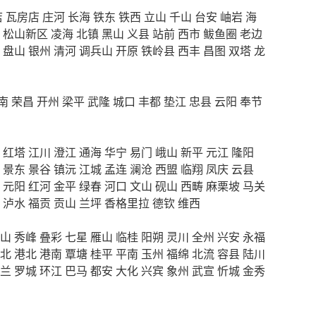
店
瓦房店
庄河
长海
铁东
铁西
立山
千山
台安
岫岩
海
松山新区
凌海
北镇
黑山
义县
站前
西市
鲅鱼圈
老边
盘山
银州
清河
调兵山
开原
铁岭县
西丰
昌图
双塔
龙
南
荣昌
开州
梁平
武隆
城口
丰都
垫江
忠县
云阳
奉节
红塔
江川
澄江
通海
华宁
易门
峨山
新平
元江
隆阳
景东
景谷
镇沅
江城
孟连
澜沧
西盟
临翔
凤庆
云县
元阳
红河
金平
绿春
河口
文山
砚山
西畴
麻栗坡
马关
泸水
福贡
贡山
兰坪
香格里拉
德钦
维西
山
秀峰
叠彩
七星
雁山
临桂
阳朔
灵川
全州
兴安
永福
北
港北
港南
覃塘
桂平
平南
玉州
福绵
北流
容县
陆川
兰
罗城
环江
巴马
都安
大化
兴宾
象州
武宣
忻城
金秀