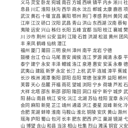
义马
灵宝
卧龙
宛城
南召
方城
西峡
镇平
内乡
淅川
社
息县
川汇
淮阳
扶沟
西华
商水
沈丘
郸城
太康
鹿邑
项
武汉
黄石
十堰
宜昌
襄阳
鄂州
荆门
孝感
荆州
黄冈
咸
江岸
江汉
硚口
汉阳
武昌
青山
洪山
东西湖
汉南
蔡甸
夷陵
远安
兴山
秭归
长阳
五峰
宜都
当阳
枝江
襄城
樊
川
沙市
荆州
公安
监利
江陵
石首
洪湖
松滋
黄州
团风
丰
来凤
鹤峰
仙桃
潜江
福州
厦门
莆田
三明
泉州
漳州
南平
龙岩
宁德
鼓楼
台江
仓山
马尾
晋安
闽侯
连江
罗源
闽清
永泰
平
泰宁
建宁
永安
丰泽
鲤城
洛江
泉港
惠安
安溪
永春
德
武夷山
建瓯
新罗
永定
长汀
上杭
武平
连城
漳平
蕉城
长沙
株洲
湘潭
衡阳
邵阳
岳阳
常德
张家界
益阳
郴州
芙蓉
天心
岳麓
开福
雨花
望城
浏阳
宁乡
荷塘
芦淞
石
大祥
北塔
邵东
新邵
邵阳
隆回
洞口
绥宁
新宁
城步
武
阳
赫山
南县
桃江
安化
沅江
北湖
苏仙
桂阳
宜章
永兴
会同
麻阳
新晃
芷江
靖州
通道
洪江
娄星
双峰
新化
冷
合肥
芜湖
蚌埠
淮南
马鞍山
淮北
铜陵
安庆
黄山
滁州
瑶海
庐阳
蜀山
包河
长丰
肥东
肥西
庐江
巢湖
镜湖
弋
山
博望
含山
和县
当涂
相山
杜集
烈山
濉溪
铜官
义安