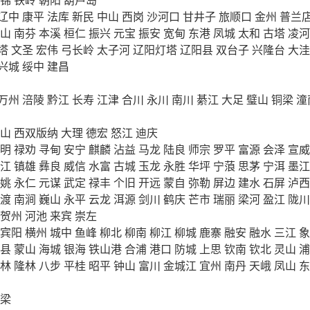
辽中
康平
法库
新民
中山
西岗
沙河口
甘井子
旅顺口
金州
普兰
山
南芬
本溪
桓仁
振兴
元宝
振安
宽甸
东港
凤城
太和
古塔
凌河
塔
文圣
宏伟
弓长岭
太子河
辽阳灯塔
辽阳县
双台子
兴隆台
大洼
兴城
绥中
建昌
万州
涪陵
黔江
长寿
江津
合川
永川
南川
綦江
大足
璧山
铜梁
潼
山
西双版纳
大理
德宏
怒江
迪庆
明
禄劝
寻甸
安宁
麒麟
沾益
马龙
陆良
师宗
罗平
富源
会泽
宣威
江
镇雄
彝良
威信
水富
古城
玉龙
永胜
华坪
宁蒗
思茅
宁洱
墨江
姚
永仁
元谋
武定
禄丰
个旧
开远
蒙自
弥勒
屏边
建水
石屏
泸西
渡
南涧
巍山
永平
云龙
洱源
剑川
鹤庆
芒市
瑞丽
梁河
盈江
陇川
贺州
河池
来宾
崇左
宾阳
横州
城中
鱼峰
柳北
柳南
柳江
柳城
鹿寨
融安
融水
三江
象
县
蒙山
海城
银海
铁山港
合浦
港口
防城
上思
钦南
钦北
灵山
浦
林
隆林
八步
平桂
昭平
钟山
富川
金城江
宜州
南丹
天峨
凤山
东
梁