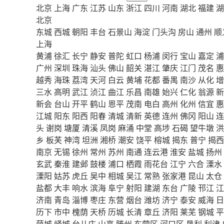
北京
上海
广东
江苏
山东
浙江
四川
河南
湖北
福建
湖
北京
东城
西城
朝阳
丰台
石景山
海淀
门头沟
房山
通州
顺
上海
黄浦
徐汇
长宁
静安
普陀
虹口
杨浦
闵行
宝山
嘉定
浦
广州
深圳
珠海
汕头
佛山
韶关
湛江
肇庆
江门
茂名
惠
越秀
海珠
荔湾
天河
白云
黄埔
花都
番禺
南沙
从化
增
三水
高明
武江
浈江
曲江
乐昌
南雄
始兴
仁化
翁源
新
新会
台山
开平
鹤山
恩平
茂南
电白
高州
化州
信宜
惠
江城
阳东
阳西
阳春
清城
清新
英德
连州
佛冈
阳山
连
头
谢岗
塘厦
清溪
凤岗
麻涌
中堂
高埗
石碣
望牛墩
洪
乡
板芙
神湾
坦洲
湘桥
潮安
饶平
榕城
揭东
普宁
揭西
南京
无锡
徐州
常州
苏州
南通
连云港
淮安
盐城
扬州
玄武
秦淮
建邺
鼓楼
浦口
栖霞
雨花台
江宁
六合
溧水
溧阳
姑苏
虎丘
吴中
相城
吴江
常熟
张家港
昆山
太仓
盐都
大丰
响水
滨海
阜宁
射阳
建湖
东台
广陵
邗江
江
济南
青岛
淄博
枣庄
东营
烟台
潍坊
济宁
泰安
威海
日
历下
市中
槐荫
天桥
历城
长清
章丘
济阳
莱芜
钢城
平
薛城
峄城
台儿庄
山亭
滕州
东营区
河口区
垦利
利津