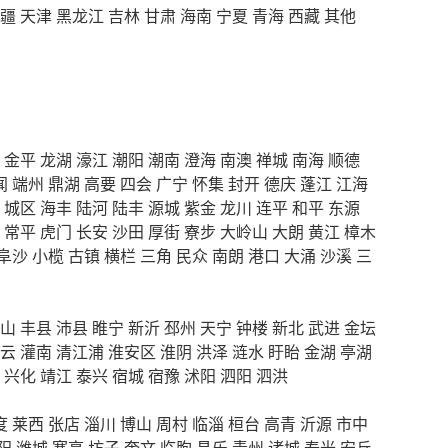
疆
天津
黑龙江
吉林
甘肃
海南
宁夏
青海
西藏
其他
金平
龙湖
濠江
潮阳
潮南
澄海
南澳
禅城
南海
顺德
闻
端州
鼎湖
高要
四会
广宁
怀集
封开
德庆
蓬江
江海
城区
海丰
陆河
陆丰
源城
紫金
龙川
连平
和平
东源
常平
虎门
长安
沙田
厚街
寮步
大岭山
大朗
黄江
樟木
阜沙
小榄
古镇
横栏
三角
民众
南朗
港口
大涌
沙溪
三
山
丰县
沛县
睢宁
新沂
邳州
天宁
钟楼
新北
武进
金坛
云
灌南
清江浦
淮安区
淮阴
洪泽
涟水
盱眙
金湖
亭湖
兴化
靖江
泰兴
宿城
宿豫
沭阳
泗阳
泗洪
度
莱西
张店
淄川
博山
周村
临淄
桓台
高青
沂源
市中
阳
潍城
寒亭
坊子
奎文
临朐
昌乐
青州
诸城
寿光
安丘