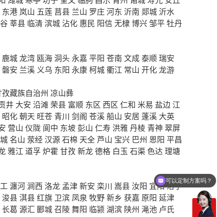
东港
岚山
五莲
莒县
兰山
罗庄
河东
沂南
郯城
沂水
谷
莘县
临清
滨城
沾化
惠民
阳信
无棣
博兴
邹平
牡丹
鹿城
龙湾
瓯海
洞头
永嘉
平阳
苍南
文成
泰顺
瑞安
磐安
兰溪
义乌
东阳
永康
柯城
衢江
常山
开化
龙游
甘孜藏族自治州
凉山彝
贡井
大安
沿滩
荣县
富顺
东区
西区
仁和
米易
盐边
江
昭化
朝天
旺苍
青川
剑阁
苍溪
船山
安居
蓬溪
大英
安
营山
仪陇
阆中
东坡
彭山
仁寿
洪雅
丹棱
青神
翠屏
城
名山
荥经
汉源
石棉
天全
芦山
宝兴
巴州
恩阳
平昌
龙
雅江
道孚
炉霍
甘孜
新龙
德格
白玉
石渠
色达
理塘
可以定制方案吗？
你们电话多少
工
瀍河
涧西
洛龙
孟津
新安
栾川
嵩县
汝阳
宜阳
洛宁
浚县
淇县
红旗
卫滨
凤泉
牧野
新乡
获嘉
原阳
延津
长葛
源汇
郾城
召陵
舞阳
临颍
湖滨
陕州
渑池
卢氏