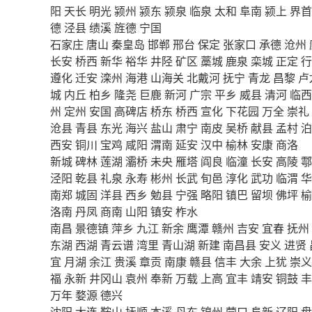
阳
天长
明光
颍州
颍东
颍泉
临泉
太和
阜南
颍上
界首
德
泾县
绩溪
旌德
宁国
石家庄
唐山
秦皇岛
邯郸
邢台
保定
张家口
承德
沧州
长安
桥西
新华
裕华
井陉
矿区
藁城
鹿泉
栾城
正定
行
遵化
迁安
滦州
海港
山海关
北戴河
抚宁
青龙
昌黎
卢
城
内丘
柏乡
隆尧
巨鹿
新河
广宗
平乡
威县
清河
临西
州
定州
安国
高碑店
桥东
桥西
宣化
下花园
万全
崇礼
沧县
青县
东光
海兴
盐山
肃宁
南皮
吴桥
献县
孟村
泊
西安
铜川
宝鸡
咸阳
渭南
延安
汉中
榆林
安康
商洛
新城
碑林
莲湖
灞桥
未央
雁塔
阎良
临潼
长安
高陵
鄠
泾阳
乾县
礼泉
永寿
彬州
长武
旬邑
淳化
武功
临渭
华
南郑
城固
洋县
西乡
勉县
宁强
略阳
镇巴
留坝
佛坪
榆
洛南
丹凤
商南
山阳
镇安
柞水
南昌
景德镇
萍乡
九江
新余
鹰潭
赣州
吉安
宜春
抚州
东湖
西湖
青云谱
湾里
青山湖
新建
南昌县
安义
进贤
宜
月湖
余江
贵溪
章贡
南康
赣县
信丰
大余
上犹
崇义
福
永新
井冈山
袁州
奉新
万载
上高
宜丰
靖安
铜鼓
丰
万年
婺源
德兴
沈阳
大连
鞍山
抚顺
本溪
丹东
锦州
营口
阜新
辽阳
盘