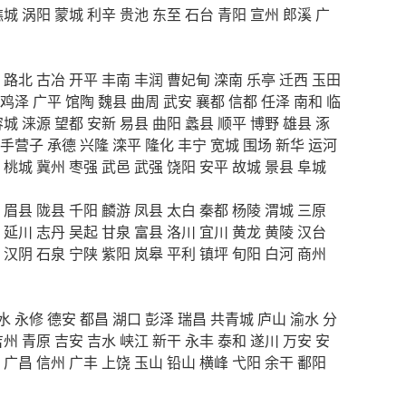
谯城
涡阳
蒙城
利辛
贵池
东至
石台
青阳
宣州
郎溪
广
路北
古冶
开平
丰南
丰润
曹妃甸
滦南
乐亭
迁西
玉田
鸡泽
广平
馆陶
魏县
曲周
武安
襄都
信都
任泽
南和
临
容城
涞源
望都
安新
易县
曲阳
蠡县
顺平
博野
雄县
涿
手营子
承德
兴隆
滦平
隆化
丰宁
宽城
围场
新华
运河
桃城
冀州
枣强
武邑
武强
饶阳
安平
故城
景县
阜城
眉县
陇县
千阳
麟游
凤县
太白
秦都
杨陵
渭城
三原
延川
志丹
吴起
甘泉
富县
洛川
宜川
黄龙
黄陵
汉台
汉阴
石泉
宁陕
紫阳
岚皋
平利
镇坪
旬阳
白河
商州
水
永修
德安
都昌
湖口
彭泽
瑞昌
共青城
庐山
渝水
分
吉州
青原
吉安
吉水
峡江
新干
永丰
泰和
遂川
万安
安
广昌
信州
广丰
上饶
玉山
铅山
横峰
弋阳
余干
鄱阳