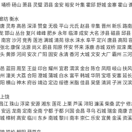
埇桥
砀山
萧县
灵璧
泗县
金安
裕安
叶集
霍邱
舒城
金寨
霍山
廊坊
衡水
唐
灵寿
高邑
深泽
赞皇
无极
平山
元氏
赵县
辛集
晋州
新乐
路南
龙
邯山
丛台
复兴
峰峰
肥乡
永年
临漳
成安
大名
涉县
磁县
邱县
南宫
沙河
竞秀
莲池
满城
清苑
徐水
涞水
阜平
定兴
唐县
高阳
张北
康保
沽源
尚义
蔚县
阳原
怀安
怀来
涿鹿
赤城
双桥
双滦
鹰
头
黄骅
河间
安次
广阳
固安
永清
香河
大城
文安
大厂
霸州
三河
邑
蓝田
周至
王益
印台
耀州
宜君
渭滨
金台
陈仓
凤翔
岐山
扶风
州
潼关
大荔
合阳
澄城
蒲城
白水
富平
韩城
华阴
宝塔
安塞
延长
阳
横山
神木
府谷
靖边
定边
绥德
米脂
佳县
吴堡
清涧
子洲
汉滨
上饶
昌江
珠山
浮梁
安源
湘东
莲花
上栗
芦溪
浔阳
濂溪
柴桑
武宁
修
安远
龙南
定南
全南
宁都
于都
兴国
会昌
寻乌
石城
瑞金
南康
城
樟树
高安
临川
东乡
南城
黎川
南丰
崇仁
乐安
宜黄
金溪
资溪
锦
铁岭
朝阳
葫芦岛