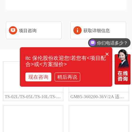
项目咨询
获取详细信息
你们电话多少？
×
相关产品
itc 保伦股份欢迎您!若您有<项目配
合>或<方案报价>
现在咨询
稍后再说
TS-02L/TS-05L/TS-10L/TS-20L/TS-50L/TS-100L 连接线
GM85-360200-36V/2A 适配器