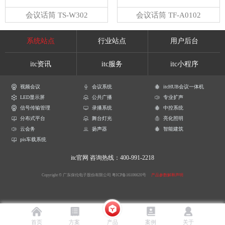
会议话筒 TS-W302
会议话筒 TF-A0102
系统站点
行业站点
用户后台
itc资讯
itc服务
itc小程序
视频会议
会议系统
itcHUB会议一体机
LED显示屏
公共广播
专业扩声
信号传输管理
录播系统
中控系统
分布式平台
舞台灯光
亮化照明
云会务
扬声器
智能建筑
pis车载系统
itc官网
咨询热线：400-991-2218
Copyright © 广东保伦电子股份有限公司
粤ICP备16106620号
产品参数解释声明
首页
方案
产品
案例
关于